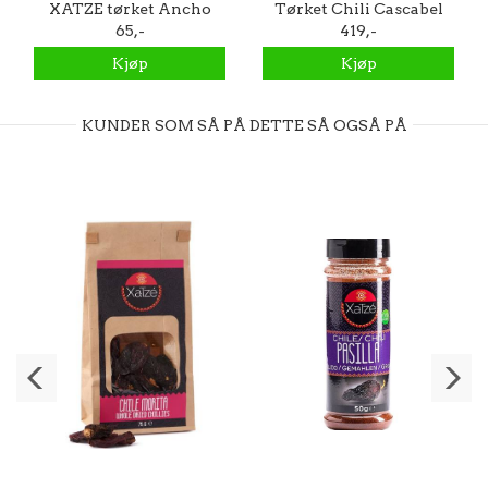
XATZE tørket Ancho
Tørket Chili Cascabel
chilli 75g
65,-
500g
419,-
Kjøp
Kjøp
KUNDER SOM SÅ PÅ DETTE SÅ OGSÅ PÅ