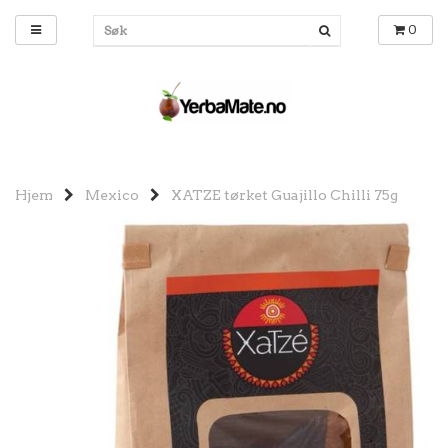
0
Hjem
Mexico
XATZE tørket Guajillo Chilli 75g