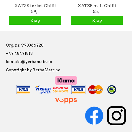
XATZE tørket Chilli
XATZE malt Chilli
Morita 75g
59,-
Pasilla 50g
55,-
Kjøp
Kjøp
Org. nr. 998366720
+47 48471818
kontakt@yerbamate.no
Copyright by YerbaMate.no