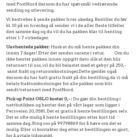
med PostNord dersom du har spørsmål vedrørende
sending og utlevering.
Vi bestreber å sende pakker hver ukedag. Bestiller du før
kl. 10 på en hverdag så sender vi i de aller fleste tilfeller
den samme dag og du vil du ha pakken klar til henting
etter 1-7 virkedager.
Uavhentede pakker:
Husk at du må hente pakken din
innen 7 dager! Etter det sendes varene i retur. Om du
ikke henter pakken innen oppgitt dato slik at den blir
returnert til oss, vil du bli belastet med et gebyr på 250,-
samt frakt og returomkostninger.Dette gjelder også
dersom du har hatt gratis frakt på din bestilling, da vi må
betale fraktomkostninger for alle pakker som blir
sendt/returnert med PostNord.
Pick up Point OSLO koster 0,- :
Du gjør din bestilling i
nettbutikken og henter den på vårt lager som ligger i
Persveien 20, 0581. Det er gratis å hente bestillingen selv.
Det er ofte mulig å hente bestillingen etter kort tid
samme dag. Ring oss på 99798869 for å høre om det er
mulig. Eller vi kontakter deg etter at bestillingen er gjort,
for å avtale tidspunkt.