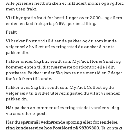
Alle prisene i nettbutikken er inkludert moms og avgifter,
men uten frakt.
Vi tilbyr gratis frakt for bestillinger over 2.000,- og ellers
er den en fast fraktpris på 89,- per bestilling.
Frakt
Vi bruker Postnord til å sende pakker og du som kunde
velger selv hvilket utleveringssted du ønsker å hente
pakken din.
Pakker under 5kg blir sendt som MyPack Home Small og
kommer enten til ditt nærmeste postkontor elle i din
postkasse. Pakker under 5kg kan ta noe mer tid en 7 dager
for å nå frem til kunde.
Pakker over 5kg blir sendt som MyPack Collect og du
velger selv til hvilket utleveringssted du vil at vi sender
pakken dn.
Når pakken ankommer utleveringsstedet varsler vi deg
via sms eller e-post.
Har du spørsmål vedrørende sporing eller forsendelse,
ring kundeservice hos PostNord på 98709300
. Ta kontakt