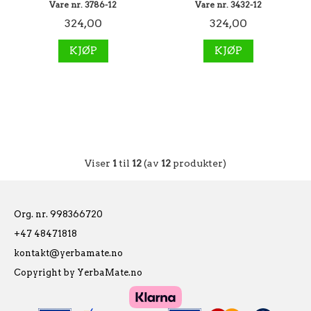
Vare nr. 3786-12
Vare nr. 3432-12
324,00
324,00
KJØP
KJØP
Viser
1
til
12
(av
12
produkter)
Org. nr. 998366720
+47 48471818
kontakt@yerbamate.no
Copyright by YerbaMate.no