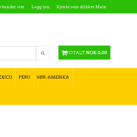
 kunder sier
Logg inn
Kjente som drikker Mate
te
Kontakt
Utsalgssteder
Hvordan tilberede
Hvordan velge type yerba mate?
TOTALT
NOK 0,00
EXICO
PERU
SØR-AMERIKA