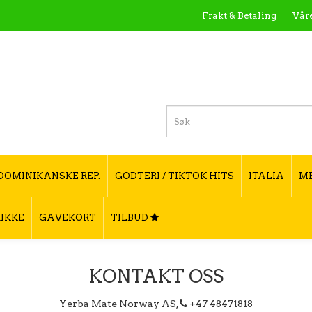
Frakt & Betaling
Våre
Hva er Yerba Ma
DOMINIKANSKE REP.
GODTERI / TIKTOK HITS
ITALIA
M
IKKE
GAVEKORT
TILBUD
KONTAKT OSS
Yerba Mate Norway AS,
+47 48471818