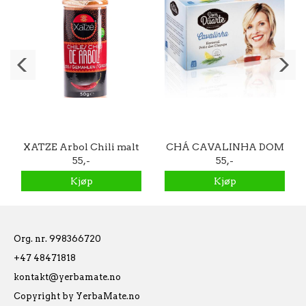
XATZE Arbol Chili malt
CHÁ CAVALINHA DOM
55,-
50g
DUARTE 20 TEPOSER
55,-
Kjøp
Kjøp
Org. nr. 998366720
+47 48471818
kontakt@yerbamate.no
Copyright by YerbaMate.no