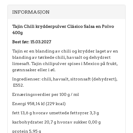
INFORMASJON
Tajin Chili krydderpulver Clásico Salsa en Polvo
400g
Best før: 15.03.2027
Tajin er en blanding av chili og krydder laget av en
blanding av tørkede chili, havsalt og dehydrert
limesaft. Tajin chilipulver spises i Mexico på frukt,
grønnsaker eller i øl.
Ingredienser: chili, havsalt, sitronsaft (dehydrert),
E552.
Ernæringsverdier per 100 g / ml
Energi 958,14 kJ (229 kcal)
fett 13,6 g hvorav umettede fettsyrer 3,3 g
karbohydrater 20,7 g hvorav sukker 0,00 g
protein 5,95 g