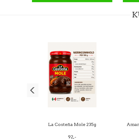
K
lla 50g
La Costeña Mole 235g
Amand
92,-