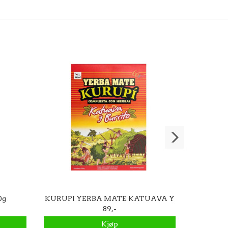
0g
KURUPI YERBA MATE KATUAVA Y
Paj
BURRITO 500g
89,-
Kjøp