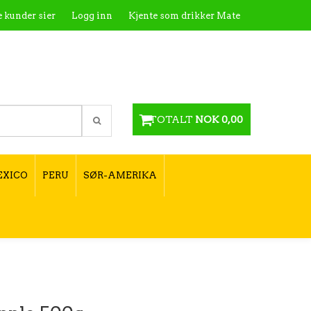
 kunder sier
Logg inn
Kjente som drikker Mate
te
Kontakt
Utsalgssteder
Hvordan tilberede
Hvordan velge type yerba mate?
TOTALT
NOK 0,00
EXICO
PERU
SØR-AMERIKA