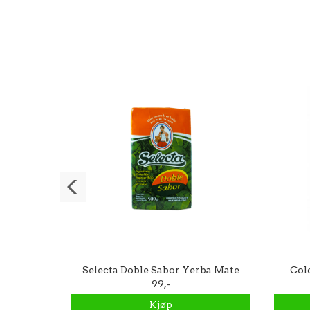
ante 500g
Selecta Doble Sabor Yerba Mate
Col
500g
99,-
Kjøp