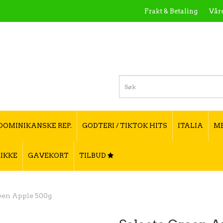
Frakt & Betaling
Våre
Hva er Yerba Ma
DOMINIKANSKE REP.
GODTERI / TIKTOK HITS
ITALIA
M
IKKE
GAVEKORT
TILBUD
een Apple 500g