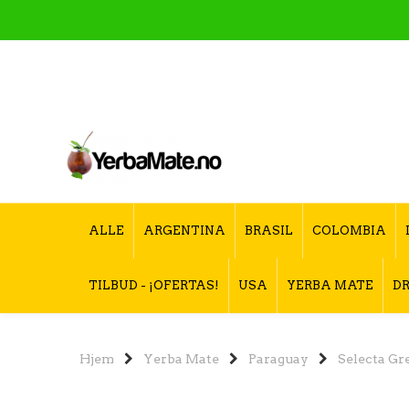
ALLE
ARGENTINA
BRASIL
COLOMBIA
TILBUD - ¡OFERTAS!
USA
YERBA MATE
DR
Hjem
Yerba Mate
Paraguay
Selecta Gr