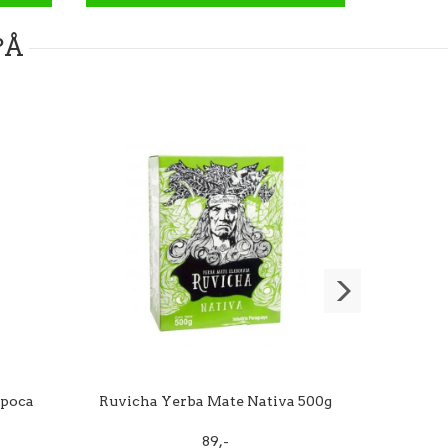
PÅ
ipoca
Ruvicha Yerba Mate Nativa 500g
Paj
89,-