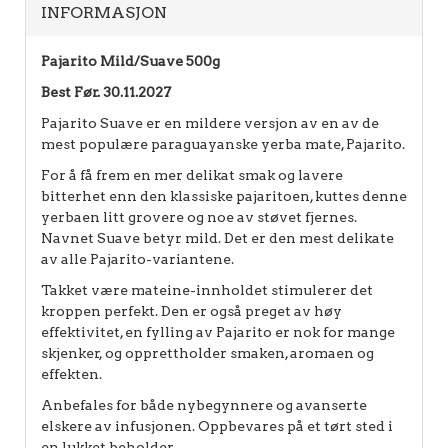
INFORMASJON
Pajarito Mild/Suave 500g
Best Før. 30.11.2027
Pajarito Suave er en mildere versjon av en av de
mest populære paraguayanske yerba mate, Pajarito.
For å få frem en mer delikat smak og lavere
bitterhet enn den klassiske pajaritoen, kuttes denne
yerbaen litt grovere og noe av støvet fjernes.
Navnet Suave betyr mild. Det er den mest delikate
av alle Pajarito-variantene.
Takket være mateine-innholdet stimulerer det
kroppen perfekt. Den er også preget av høy
effektivitet, en fylling av Pajarito er nok for mange
skjenker, og opprettholder smaken, aromaen og
effekten.
Anbefales for både nybegynnere og avanserte
elskere av infusjonen. Oppbevares på et tørt sted i
en lukket beholder.