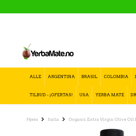
ALLE
ARGENTINA
BRASIL
COLOMBIA
TILBUD - ¡OFERTAS!
USA
YERBA MATE
DR
Hjem
Italia
Organic Extra Virgin Olive Oi