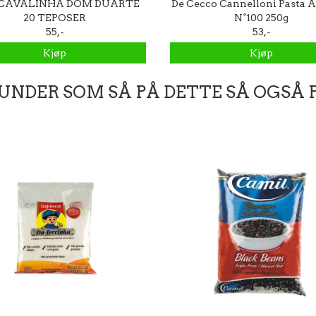
CAVALINHA DOM DUARTE
De Cecco Cannelloni Pasta A
20 TEPOSER
N°100 250g
55,-
53,-
Kjøp
Kjøp
UNDER SOM SÅ PÅ DETTE SÅ OGSÅ 