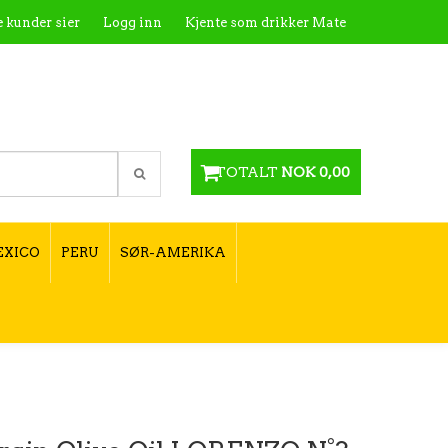
 kunder sier
Logg inn
Kjente som drikker Mate
te
Kontakt
Utsalgssteder
Hvordan tilberede
Hvordan velge type yerba mate?
TOTALT
NOK 0,00
EXICO
PERU
SØR-AMERIKA