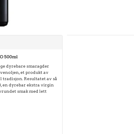
DO 500ml
ange dyrebare smaragder
ivenoljen, et produkt av
l tradisjon. Resultatet av så
en dyrebar ekstra virgin
avrundet smak med lett