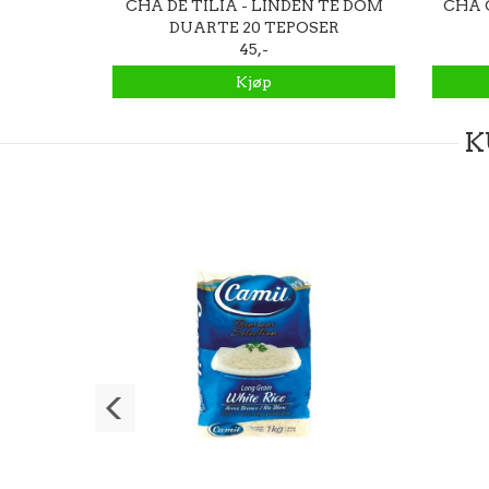
A DOM
CHÁ DE TILIA - LINDEN TE DOM
CHÁ 
er
DUARTE 20 TEPOSER
45,-
Kjøp
K