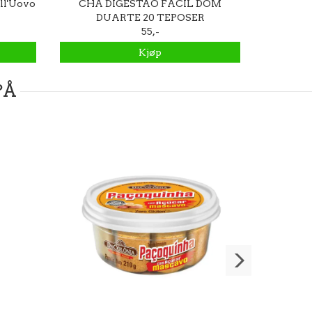
ll'Uovo
CHA DIGESTAO FACIL DOM
De Cecco
DUARTE 20 TEPOSER
55,-
Kjøp
PÅ