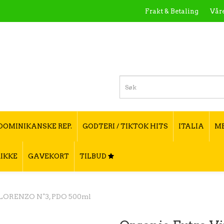
Frakt & Betaling
Våre
Hva er Yerba Ma
DOMINIKANSKE REP.
GODTERI / TIKTOK HITS
ITALIA
M
IKKE
GAVEKORT
TILBUD
l LORENZO N°3, PDO 500ml