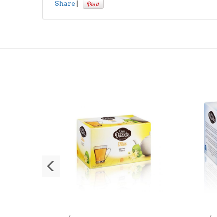
Share
|