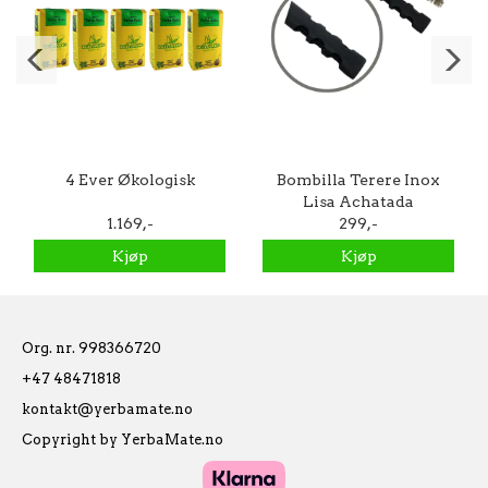
4 Ever Økologisk
Bombilla Terere Inox
Lisa Achatada
1.169,-
Preta/Sort - Garibaldi
299,-
Kjøp
Kjøp
Org. nr. 998366720
+47 48471818
kontakt@yerbamate.no
Copyright by YerbaMate.no