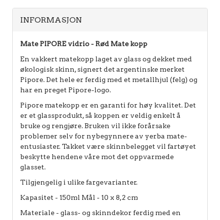
INFORMASJON
Mate PIPORE vidrio - Rød Mate kopp
En vakkert matekopp laget av glass og dekket med
økologisk skinn, signert det argentinske merket
Pipore. Det hele er ferdig med et metallhjul (felg) og
har en preget Pipore-logo.
Pipore matekopp er en garanti for høy kvalitet. Det
er et glassprodukt, så koppen er veldig enkelt å
bruke og rengjøre. Bruken vil ikke forårsake
problemer selv for nybegynnere av yerba mate-
entusiaster. Takket være skinnbelegget vil fartøyet
beskytte hendene våre mot det oppvarmede
glasset.
Tilgjengelig i ulike fargevarianter.
Kapasitet - 150ml Mål - 10 x 8,2 cm
Materiale - glass- og skinndekor ferdig med en