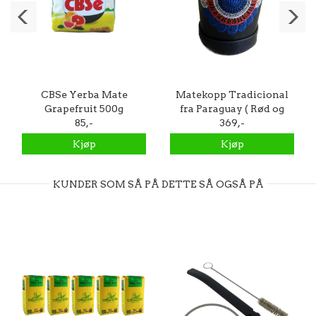
CBSe Yerba Mate
Matekopp Tradicional
Grapefruit 500g
fra Paraguay ( Rød og
85,-
369,-
Blå)
Kjøp
Kjøp
KUNDER SOM SÅ PÅ DETTE SÅ OGSÅ PÅ