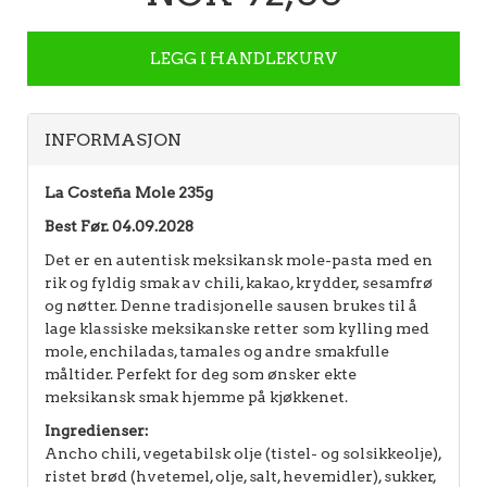
LEGG I HANDLEKURV
INFORMASJON
La Costeña Mole 235g
Best Før. 04.09.2028
Det er en autentisk meksikansk mole-pasta med en
rik og fyldig smak av chili, kakao, krydder, sesamfrø
og nøtter. Denne tradisjonelle sausen brukes til å
lage klassiske meksikanske retter som kylling med
mole, enchiladas, tamales og andre smakfulle
måltider. Perfekt for deg som ønsker ekte
meksikansk smak hjemme på kjøkkenet.
Ingredienser:
Ancho chili, vegetabilsk olje (tistel- og solsikkeolje),
ristet brød (hvetemel, olje, salt, hevemidler), sukker,