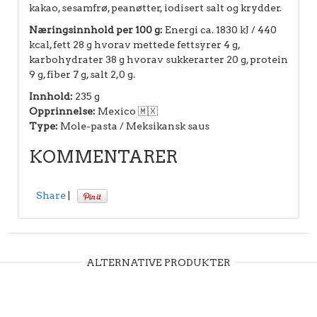
kakao, sesamfrø, peanøtter, iodisert salt og krydder.
Næringsinnhold per 100 g:
Energi ca. 1830 kJ / 440
kcal, fett 28 g hvorav mettede fettsyrer 4 g,
karbohydrater 38 g hvorav sukkerarter 20 g, protein
9 g, fiber 7 g, salt 2,0 g.
Innhold:
235 g
Opprinnelse:
Mexico 🇲🇽
Type:
Mole-pasta / Meksikansk saus
KOMMENTARER
Share
|
ALTERNATIVE PRODUKTER