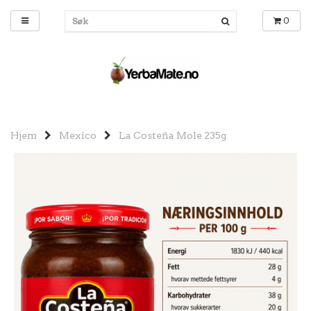
0
Hjem
Mexico
La Costeña Mole 235g