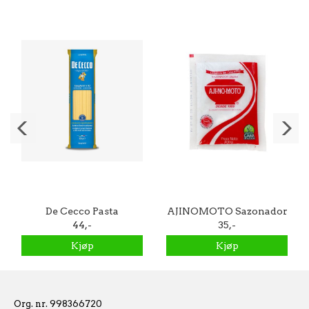
De Cecco Pasta
AJINOMOTO Sazonador
Spaghetti N°12 500g
44,-
Umami 100g
35,-
Kjøp
Kjøp
Org. nr. 998366720