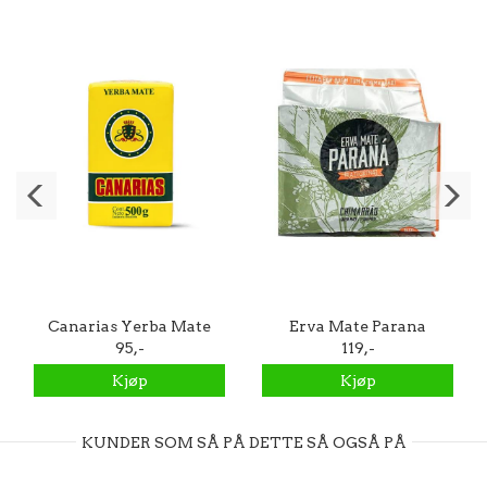
Canarias Yerba Mate
Erva Mate Parana
500g
95,-
Brazilian Chimarrão
119,-
Kjøp
Kjøp
KUNDER SOM SÅ PÅ DETTE SÅ OGSÅ PÅ