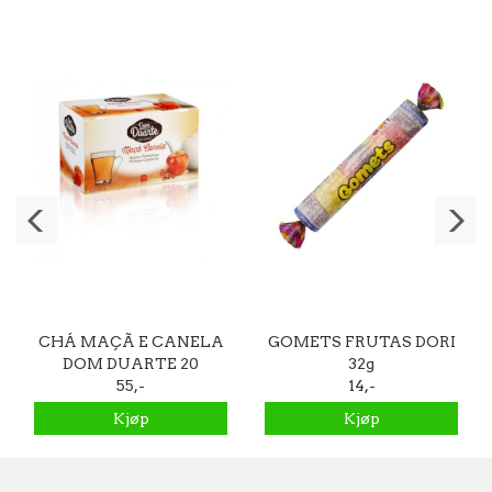
CHÁ MAÇÃ E CANELA
GOMETS FRUTAS DORI
DOM DUARTE 20
32g
teposer
55,-
14,-
Kjøp
Kjøp