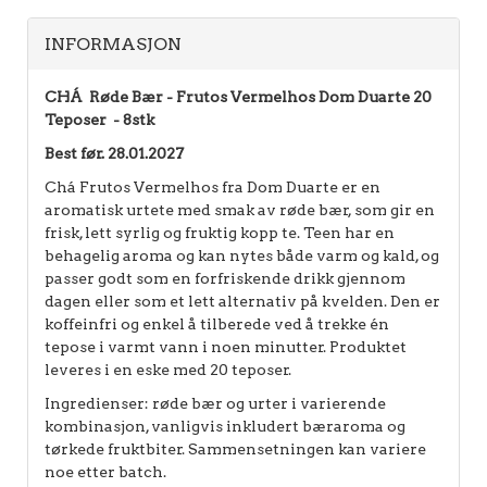
INFORMASJON
CHÁ Røde Bær - Frutos Vermelhos Dom Duarte 20
Teposer - 8stk
Best før. 28.01.2027
Chá Frutos Vermelhos fra Dom Duarte er en
aromatisk urtete med smak av røde bær, som gir en
frisk, lett syrlig og fruktig kopp te. Teen har en
behagelig aroma og kan nytes både varm og kald, og
passer godt som en forfriskende drikk gjennom
dagen eller som et lett alternativ på kvelden. Den er
koffeinfri og enkel å tilberede ved å trekke én
tepose i varmt vann i noen minutter. Produktet
leveres i en eske med 20 teposer.
Ingredienser: røde bær og urter i varierende
kombinasjon, vanligvis inkludert bæraroma og
tørkede fruktbiter. Sammensetningen kan variere
noe etter batch.