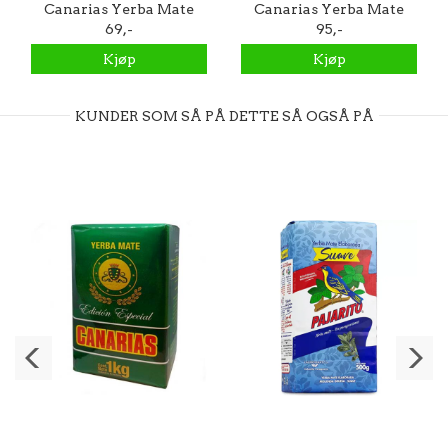
Canarias Yerba Mate
Canarias Yerba Mate
250g
69,-
500g
95,-
Kjøp
Kjøp
KUNDER SOM SÅ PÅ DETTE SÅ OGSÅ PÅ