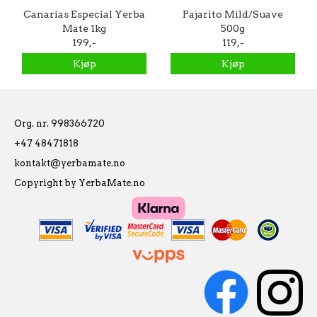
Canarias Especial Yerba
Pajarito Mild/Suave
Mate 1kg
500g
199,-
119,-
Kjøp
Kjøp
Org. nr. 998366720
+47 48471818
kontakt@yerbamate.no
Copyright by YerbaMate.no