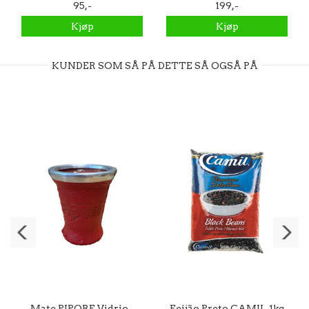
500g
95,-
con TE VERDE Y
199,-
JENGIBRE 1 kg
Kjøp
Kjøp
KUNDER SOM SÅ PÅ DETTE SÅ OGSÅ PÅ
Mate PIPORE Vidrio -
Feijão Preto CAMIL 1kg