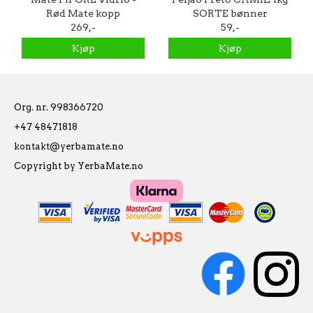
Rød Mate kopp
SORTE bønner
269,-
59,-
Kjøp
Kjøp
Org. nr. 998366720
+47 48471818
kontakt@yerbamate.no
Copyright by YerbaMate.no