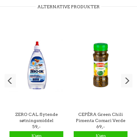
ALTERNATIVE PRODUKTER
ZERO CAL flytende
CEPÊRA Green Chili
søtningsmiddel
Pimenta Comari Verde
Adoçante Líquido 100ml
59,-
110g
69,-
Kjøp
Kjøp